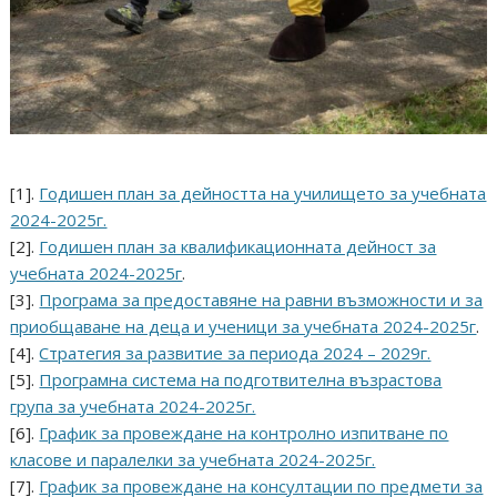
[1].
Годишен план за дейността на училището за учебната
2024-2025г.
[2].
Годишен план за квалификационната дейност за
учебната 2024-2025г
.
[3].
Програма за предоставяне на равни възможности и за
приобщаване на деца и ученици за учебната 2024-2025г
.
[4].
Стратегия за развитие за периода 2024 – 2029г.
[5].
Програмна система на подготвителна възрастова
група за учебната 2024-2025г.
[6].
График за провеждане на контролно изпитване по
класове и паралелки за учебната 2024-2025г.
[7].
График за провеждане на консултации по предмети за