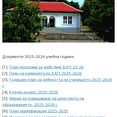
Документи 2025-2026 учебна година
[1].
План програма за действие БДП 25-26
[2].
План на комисията по БДП 2025-2026
[3].
Годишен план за дейността на училището 2025-2026
г
.
[4].
Етичен кодекс 2025-2026
[5].
Мерки за повишаване на качеството на
образованието- 2025-2026 г.
[6].
План квалификация 2025-2026