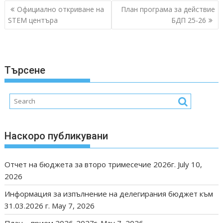
Post
Официално откриване на
План програма за действие
navigation
STEM центъра
БДП 25-26
Търсене
Наскоро публикувани
Отчет на бюджета за второ тримесечие 2026г.
July 10,
2026
Информация за изпълнение на делегирания бюджет към
31.03.2026 г.
May 7, 2026
План – прием 2026-2027г.
May 7, 2026