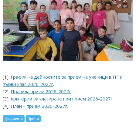
[1].
График на дейностите за прием на ученици в ПГ и
първи клас 2026-2027г
.
[2].
Правила прием 2026-2027г
.
[3].
Критерии за класиране при прием 2026-2027г.
[4].
План – прием 2026-2027г.
Документи
Прием