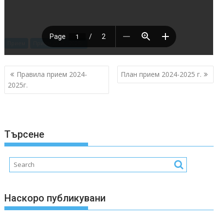
Прием
Прием 2024 - 2025г.
Post
Правила прием 2024-
План прием 2024-2025 г.
navigation
2025г.
Търсене
Наскоро публикувани